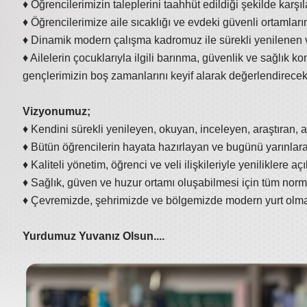
♦ Öğrencilerimizin taleplerini taahhüt edildiği şekilde karşı
♦ Öğrencilerimize aile sıcaklığı ve evdeki güvenli ortamlar
♦ Dinamik modern çalışma kadromuz ile sürekli yenilenen 
♦ Ailelerin çocuklarıyla ilgili barınma, güvenlik ve sağlık k
gençlerimizin boş zamanlarını keyif alarak değerlendirecekle
Vizyonumuz;
♦ Kendini sürekli yenileyen, okuyan, inceleyen, araştıran, an
♦ Bütün öğrencilerin hayata hazırlayan ve bugünü yarınlar
♦ Kaliteli yönetim, öğrenci ve veli ilişkileriyle yeniliklere
♦ Sağlık, güven ve huzur ortamı oluşabilmesi için tüm nor
♦ Çevremizde, şehrimizde ve bölgemizde modern yurt olmak
Yurdumuz Yuvanız Olsun....