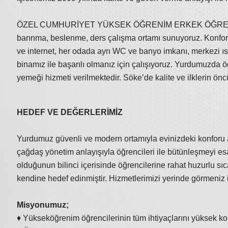
ÖZEL CUMHURİYET YÜKSEK ÖĞRENİM ERKEK ÖĞRENCİ YUR
barınma, beslenme, ders çalışma ortamı sunuyoruz. Konfor
ve internet, her odada ayrı WC ve banyo imkanı, merkezi ı
binamız ile başarılı olmanız için çalışıyoruz. Yurdumuzda
yemeği hizmeti verilmektedir. Söke’de kalite ve ilklerin önc
HEDEF VE DEĞERLERİMİZ
Yurdumuz güvenli ve modern ortamıyla evinizdeki konforu 
çağdaş yönetim anlayışıyla öğrencileri ile bütünleşmeyi es
olduğunun bilinci içerisinde öğrencilerine rahat huzurlu s
kendine hedef edinmiştir. Hizmetlerimizi yerinde görmeniz i
Misyonumuz;
♦ Yükseköğrenim öğrencilerinin tüm ihtiyaçlarını yüksek ko